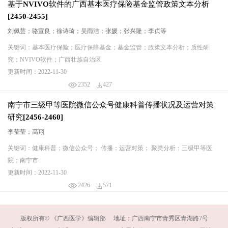
基于NVIVO软件的广西基本医疗保险基金监管政策文本分析
[2450-2455]
刘佩芸；骆宣良；徐诗琦；吴雨洁；张媛；张兴隆；李贞等
关键词：基本医疗保险；医疗保障基金；基金监管；政策文本分析；质性研
究；NVIVO软件；广西壮族自治区
更新时间：2022-11-30
2352
427
南宁市三级甲等医院微信公众号健康科普传播状况及运营对策
研究[2456-2460]
李莹莹；高翔
关键词：健康科普；微信公众号； 传播；运营对策； 聚类分析；三级甲等医
院；南宁市
更新时间：2022-11-30
2426
571
版权所有© 《广西医学》编辑部 地址：广西南宁市青秀区青湖路7号