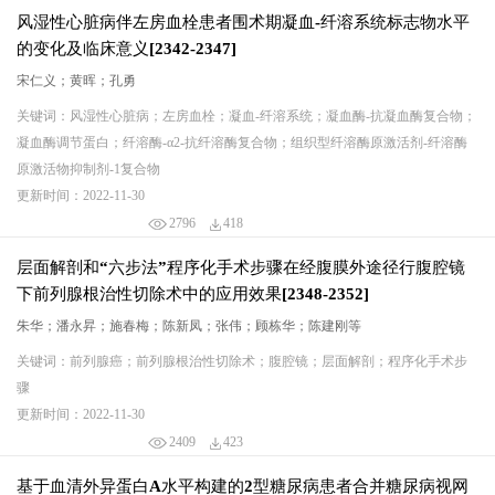
风湿性心脏病伴左房血栓患者围术期凝血-纤溶系统标志物水平
的变化及临床意义[2342-2347]
宋仁义；黄晖；孔勇
关键词：风湿性心脏病；左房血栓；凝血-纤溶系统；凝血酶-抗凝血酶复合物；
凝血酶调节蛋白；纤溶酶-α2-抗纤溶酶复合物；组织型纤溶酶原激活剂-纤溶酶
原激活物抑制剂-1复合物
更新时间：2022-11-30
2796
418
层面解剖和“六步法”程序化手术步骤在经腹膜外途径行腹腔镜
下前列腺根治性切除术中的应用效果[2348-2352]
朱华；潘永昇；施春梅；陈新凤；张伟；顾栋华；陈建刚等
关键词：前列腺癌；前列腺根治性切除术；腹腔镜；层面解剖；程序化手术步
骤
更新时间：2022-11-30
2409
423
基于血清外异蛋白A水平构建的2型糖尿病患者合并糖尿病视网