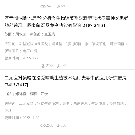
2420
660
基于“肺-肠”轴理论分析微生物调节剂对新型冠状病毒肺炎患者
肺部菌群、肠道菌群及免疫功能的影响[2407-2412]
苏丽；周敦荣；谭茜茜；童玉梅
关键词：新型冠状病毒肺炎；普通型；“肺-肠”轴；微生物调节剂；肺部菌群；
肠道菌群；免疫功能
更新时间：2022-11-30
2782
432
二元应对策略在接受辅助生殖技术治疗夫妻中的应用研究进展
[2413-2417]
白洁；郑锦霞；程骋；江会
关键词：二元应对；辅助生殖技术；夫妻；亲密关系；生活质量；负性情绪；
综述
更新时间：2022-11-30
2580
768