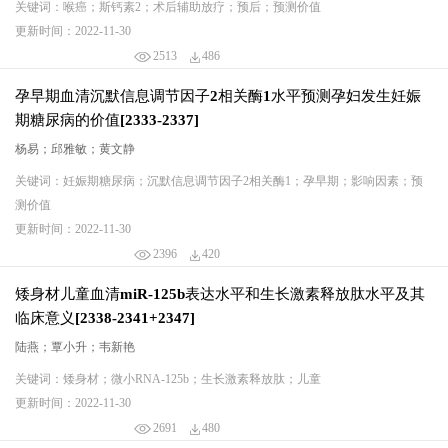
关键词：喉癌；斯钙素2；术后辅助放疗；预后；预测价值
更新时间：2022-11-30
2513
486
孕早期血清沉默信息调节因子2相关酶1水平预测孕妇发生妊娠
期糖尿病的价值[2333-2337]
杨易；邱雅敏；黄文静
关键词：妊娠期糖尿病；沉默信息调节因子2相关酶1；孕早期；影响因素；预
测价值
更新时间：2022-11-30
2396
420
矮身材儿童血清miR-125b表达水平和生长激素释放肽水平及其
临床意义[2338-2341+2347]
陆燕；覃小升；韦新艳
关键词：矮身材；微小RNA-125b；生长激素释放肽；儿童
更新时间：2022-11-30
2691
480