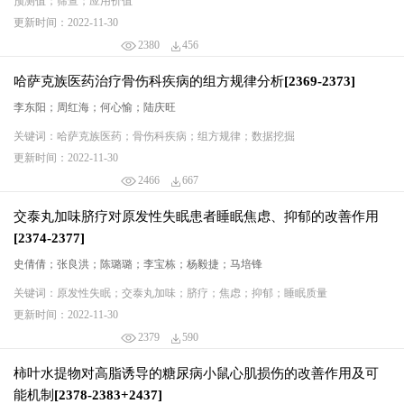
预测值；筛查；应用价值
更新时间：2022-11-30
2380
456
哈萨克族医药治疗骨伤科疾病的组方规律分析[2369-2373]
李东阳；周红海；何心愉；陆庆旺
关键词：哈萨克族医药；骨伤科疾病；组方规律；数据挖掘
更新时间：2022-11-30
2466
667
交泰丸加味脐疗对原发性失眠患者睡眠焦虑、抑郁的改善作用
[2374-2377]
史倩倩；张良洪；陈璐璐；李宝栋；杨毅捷；马培锋
关键词：原发性失眠；交泰丸加味；脐疗；焦虑；抑郁；睡眠质量
更新时间：2022-11-30
2379
590
柿叶水提物对高脂诱导的糖尿病小鼠心肌损伤的改善作用及可
能机制[2378-2383+2437]