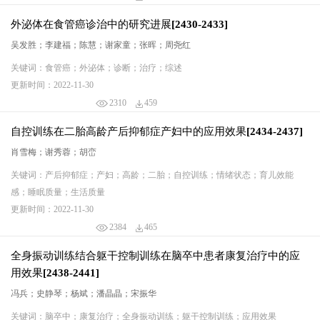
外泌体在食管癌诊治中的研究进展[2430-2433]
吴发胜；李建福；陈慧；谢家童；张晖；周尧红
关键词：食管癌；外泌体；诊断；治疗；综述
更新时间：2022-11-30
2310
459
自控训练在二胎高龄产后抑郁症产妇中的应用效果[2434-2437]
肖雪梅；谢秀蓉；胡峦
关键词：产后抑郁症；产妇；高龄；二胎；自控训练；情绪状态；育儿效能
感；睡眠质量；生活质量
更新时间：2022-11-30
2384
465
全身振动训练结合躯干控制训练在脑卒中患者康复治疗中的应
用效果[2438-2441]
冯兵；史静琴；杨斌；潘晶晶；宋振华
关键词：脑卒中；康复治疗；全身振动训练；躯干控制训练；应用效果