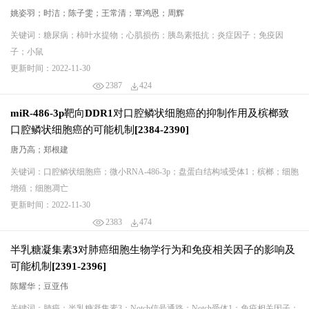
姚姿羽；时洁；陈子雯；王常清；覃鸿恩；周辉
关键词：糖尿病；柿叶水提物；心肌损伤；胰岛素抵抗；炎症因子；免疫因
子；小鼠
更新时间：2022-11-30
2387
424
miR-486-3p靶向DDR1对口腔鳞状细胞癌的抑制作用及槟榔致
口腔鳞状细胞癌的可能机制[2384-2390]
唐乃高；郑根建
关键词：口腔鳞状细胞癌；微小RNA-486-3p；盘蛋白结构域受体1；槟榔；细胞
增殖；细胞凋亡
更新时间：2022-11-30
2383
474
半乳糖凝集素3对肺癌细胞生物学行为和免疫相关因子的影响及
可能机制[2391-2396]
陈耀华；豆亚伟
关键词：肺癌；半乳糖凝集素3；Notch信号通路；Notch受体1；免疫相关因子；