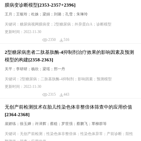
膜病变诊断模型[2353-2357+2396]
王月；王银玲；杜姝；梁娟；刘璐；孔雪；朱琳玲
关键词：糖尿病视网膜病变；2型糖尿病；外异蛋白A；诊断模型
更新时间：2022-11-30
2350
516
2型糖尿病患者二肽基肽酶-4抑制剂治疗效果的影响因素及预测
模型的构建[2358-2363]
关平；李研研；杨欣；梁瑶；邢一丹
关键词：2型糖尿病；二肽基肽酶-4抑制剂；影响因素；预测模型
更新时间：2022-11-30
2315
443
无创产前检测技术在胎儿性染色体非整倍体筛查中的应用价值
[2364-2368]
崖娇练；徐玉婵；许泽辉；蔡稔；罗世强；蔡鹏飞；覃柳群等
关键词：无创产前检测；性染色体非整倍体；性染色体异常；产前诊断；阳性